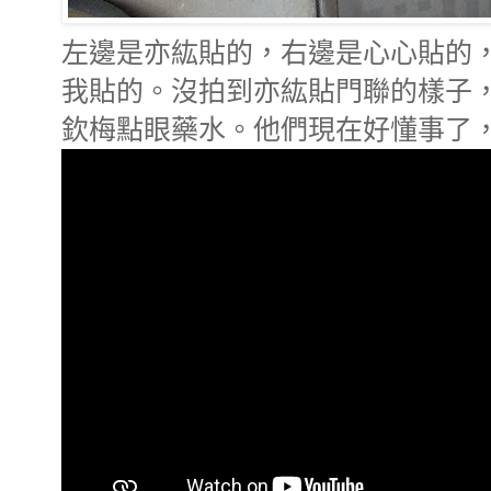
左邊是亦紘貼的，右邊是心心貼的
我貼的。沒拍到亦紘貼門聯的樣子，
欽梅點眼藥水。他們現在好懂事了