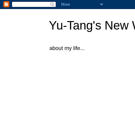
Yu-Tang's New 
about my life...