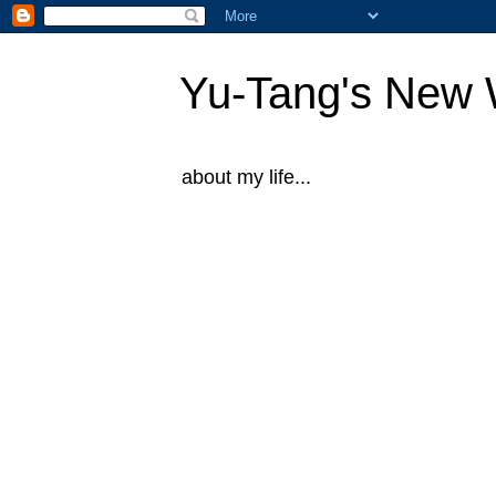
Yu-Tang's New 
about my life...