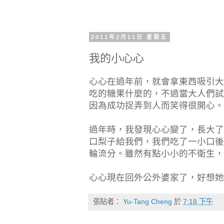
2011年2月11日 星期五
我的小心心
心心在過年前，就會拿東西吸引大
吃的糖果什麼的，不過當大人們試
因為成功捉弄到人而笑得很開心。
過年時，我發現心心變了，長大了
口梨子給我們，我們吃了一小口後
輪流分。雖然有點小小的不衛生，
心心現在回外公外婆家了，好想她
張貼者：
Yu-Tang Cheng
於
7:18 下午